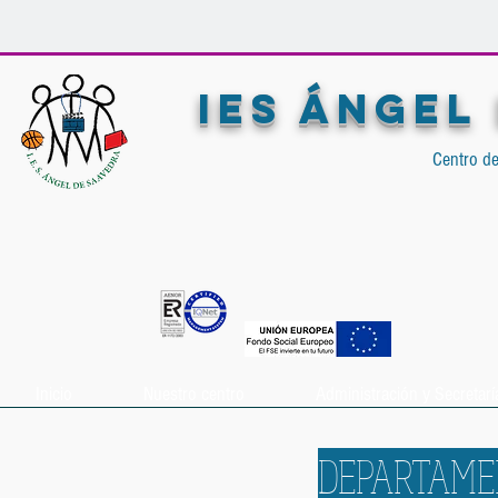
IES ÁNGEL
Centro de
Inicio
Nuestro centro
Administración y Secretarí
DEPARTAME